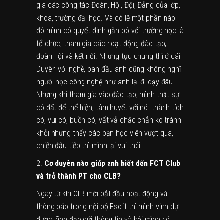
gia các công tác Đoàn, Hội, Đội, Đảng của lớp,
khoa, trường đại học. Và có lẽ một phần nào
đó mình có quyết định gắn bó với trường học là
tổ chức, tham gia các hoạt động đào tạo,
đoàn hội và kết nối. Nhưng tựu chung thì ở cái
Duyên với nghề, ban đầu anh cũng không nghĩ
người học công nghệ như anh lại đi dạy đâu.
Nhưng khi tham gia vào đào tạo, mình thật sự
có đất để thể hiện, tâm huyết với nó. thành tích
có, vui có, buồn có, vất vả chắc chắn ko tránh
khỏi nhưng thấy các bạn học viên vượt qua,
chiến đấu tiếp thì mình lại vui thôi.
2.
Cơ duyên nào giúp anh biết đến FCT Club
và trở thành PT cho CLB?
Ngay từ khi CLB mới bắt đầu hoạt động và
thông báo trong nội bộ Fsoft thì mình vinh dự
được lãnh đạo gửi thông tin và hỏi mình có