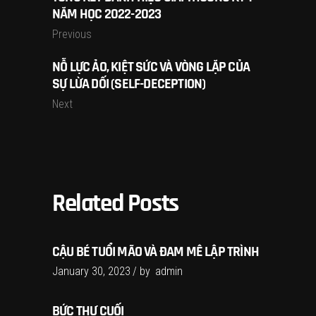
NĂM HỌC 2022-2023
Previous
NỖ LỰC ẢO, KIỆT SỨC VÀ VÒNG LẶP CỦA
SỰ LỪA DỐI (SELF-DECEPTION)
Next
Related Posts
CẬU BÉ TUỔI MÃO VÀ ĐAM MÊ LẬP TRÌNH
January 30, 2023
by
admin
BỨC THƯ CUỐI