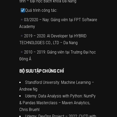
tính – Đại học Bách khoa Đà Nẵng
Quá trình công tác:
03/2020 – Nay: Giảng viên tại FPT Software
Academy
2019 – 2020: AI Developer tại HYBRID
TECHNOLOGIES CO., LTD – Da Nang
2010 – 2019: Giảng viên tại Trường Đại học
Đông Á
BỘ SƯU TẬP CHỨNG CHỈ
Standford University: Machine Learning –
Andrew Ng
Udemy: Data Analysis with Python: NumPy
& Pandas Masterclass – Maven Analytics,
Chris Bruehl
Udemy: DevOps Project – 2022: CI/CD with