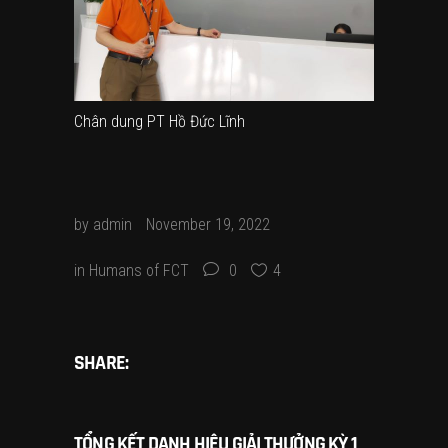
Chân dung PT Hồ Đức Lĩnh
by
admin
November 19, 2022
in
Humans of FCT
0
4
SHARE:
TỔNG KẾT DANH HIỆU GIẢI THƯỞNG KỲ 1