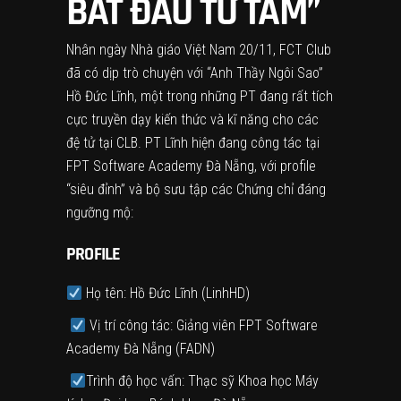
BẮT ĐẦU TỪ TÂM”
Nhân ngày Nhà giáo Việt Nam 20/11, FCT Club
đã có dịp trò chuyện với “Anh Thầy Ngôi Sao”
Hồ Đức Lĩnh, một trong những PT đang rất tích
cực truyền dạy kiến thức và kĩ năng cho các
đệ tử tại CLB. PT Lĩnh hiện đang công tác tại
FPT Software Academy Đà Nẵng, với profile
“siêu đỉnh” và bộ sưu tập các Chứng chỉ đáng
ngưỡng mộ:
PROFILE
Họ tên: Hồ Đức Lĩnh (LinhHD)
Vị trí công tác: Giảng viên FPT Software
Academy Đà Nẵng (FADN)
Trình độ học vấn: Thạc sỹ Khoa học Máy