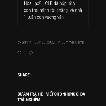
Hòa Lạc!”… CLB đã hớp hồn
con trai mình rồi chăng, về nhà
1 tuần còn vương vấn…
by
admin
July 20, 2022
in
Summer Camp
0
1
SHARE:
DƯ ÂM TRẠI HÈ – VIẾT CHO NHỮNG GÌ ĐÃ
TRẢI NGHIỆM