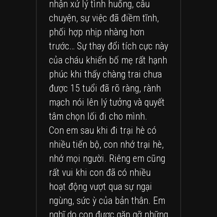
nhận xử lý tình huống, câu
chuyện, sự việc đã điềm tĩnh,
phối hợp nhịp nhàng hơn
trước… Sự thay đổi tích cực này
của cháu khiến bố mẹ rất hạnh
phúc khi thấy chàng trai chưa
được 15 tuổi đã rõ ràng, rành
mạch nói lên lý tưởng và quyết
tâm chọn lối đi cho mình.
Con em sau khi đi trại hè có
nhiều tiến bộ, con nhớ trại hè,
nhớ mọi người. Riêng em cũng
rất vui khi con đã có nhiều
hoạt động vượt qua sự ngại
ngùng, sức ỳ của bản thân. Em
nghĩ do con được gặp gỡ những