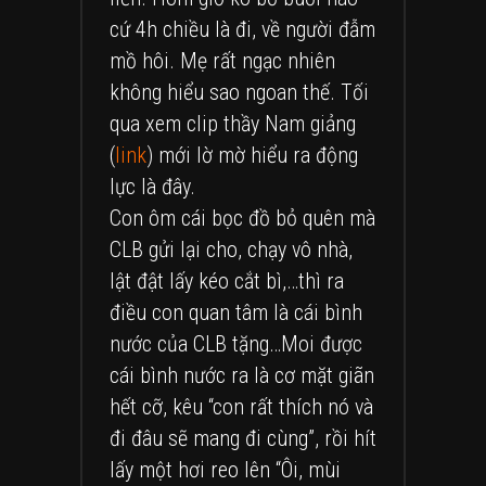
cứ 4h chiều là đi, về người đẫm
mồ hôi. Mẹ rất ngạc nhiên
không hiểu sao ngoan thế. Tối
qua xem clip thầy Nam giảng
(
link
) mới lờ mờ hiểu ra động
lực là đây.
Con ôm cái bọc đồ bỏ quên mà
CLB gửi lại cho, chạy vô nhà,
lật đật lấy kéo cắt bì,…thì ra
điều con quan tâm là cái bình
nước của CLB tặng…Moi được
cái bình nước ra là cơ mặt giãn
hết cỡ, kêu “con rất thích nó và
đi đâu sẽ mang đi cùng”, rồi hít
lấy một hơi reo lên “Ôi, mùi