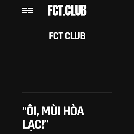
FCT.CLUB
FCT CLUB
“ÔI, MÙI HÒA
LẠC!”