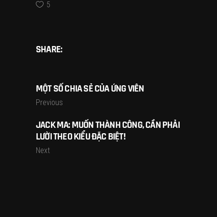
5
SHARE:
MỘT SỐ CHIA SẺ CỦA ỨNG VIÊN
Previous
JACK MA: MUỐN THÀNH CÔNG, CẦN PHẢI
LƯỜI THEO KIỂU ĐẶC BIỆT!
Next