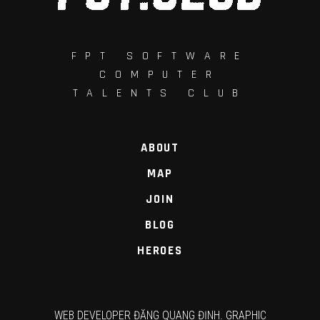
FPT SOFTWARE
COMPUTER
TALENTS CLUB
ABOUT
MAP
JOIN
BLOG
HEROES
WEB DEVELOPER ĐẶNG QUANG ĐỊNH. GRAPHIC