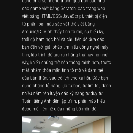
cũng chia sẻ những thành quả ban đầu như
các game viết bằng Scratch, các trang web
viết bằng HTML/CSS/JavaScript, thiết bị điện
tử phân loại màu sắc vật thể viết bằng
Arduino/C. Mình thấy tính tò mò, sự hiếu kỳ,
thái độ ham học hỏi và cầu tiến đó đưa các
bạn đến với giải pháp tìm hiểu công nghệ máy
tính, lập trình để tạo ra những thứ hay ho như
vậy, khiến chúng trở nên thông minh hơn, trước
mắt nhằm thỏa mãn tính tò mò và đam mê
của bản thân, sau có ích cho xã hội. Các bạn
cũng chứng tỏ năng lực tự học, tự tìm tòi, dành
nhiều năm rèn luyện các kỹ năng tư duy từ
Toán, tiếng Anh đến lập trình, phần nào hiểu
được mối liên hệ giữa những bộ môn đó.