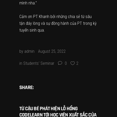
mình nha.”
Cảm ơn PT Khanh bởi những chia sẻ từ sâu
tận đáy lòng và sự đồng hành của PT trong kỳ
tuyển sinh qua.
by
admin
August 25, 2022
in
Students' Seminar
0
2
SHARE:
TỪ CẬU BÉ PHÁT HIỆN LỖ HỔNG
CODELEARN TỚI HỌC VIÊN XUẤT SẮC CỦA