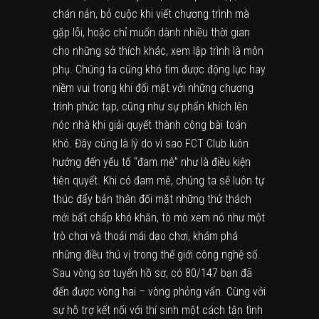
chán nản, bỏ cuộc khi viết chương trình mà
gặp lỗi, hoặc chỉ muốn dành nhiều thời gian
cho những sở thích khác, xem lập trình là môn
phụ. Chúng ta cũng khó tìm được động lực hay
niềm vui trong khi đối mặt với những chương
trình phức tạp, cũng như sự phấn khích lên
nóc nhà khi giải quyết thành công bài toán
khó. Đây cũng là lý do vì sao FCT Club luôn
hướng đến yếu tố “đam mê” như là điều kiện
tiên quyết. Khi có đam mê, chúng ta sẽ luôn tự
thúc đẩy bản thân đối mặt những thử thách
mới bất chấp khó khăn, tò mò xem nó như một
trò chơi và thoải mái dạo chơi, khám phá
những điều thú vị trong thế giới công nghệ số.
Sau vòng sơ tuyển hồ sơ, có 80/147 bạn đã
đến được vòng hai – vòng phỏng vấn. Cùng với
sự hỗ trợ kết nối với thí sinh một cách tận tình