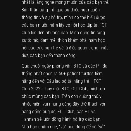
nhất là lắng nghe mong muốn của các bạn trẻ.
Bản thân từng trải qua sự thiếu hụt nguồn
thông tin và sự hỗ trợ, mình có thể hiểu được
các bạn muốn nắm lấy cơ hội học tập tại FCT
Club lớn đến nhường nào. Mình cũng tin rằng
sự tò mò, đam mê, thích khám phá, ham học
hỏi của các bạn trẻ sẽ là điều quan trọng nhất
đưa các bạn đến thành công.
Qua chuỗi ngày phỏng vấn, BTC và các PT đã
thống nhất chọn ra 50+ patient turtles tiềm
năng đến với Câu lạc bộ tài năng trẻ – FCT
Club 2022. Thay mặt BTC FCT Club, mình xin
chúc mừng các bạn. Trên con đường thú vị
nhiều niềm vui nhưng cũng đầy thử thách với
hàng đống bug đó, FCT Club, các PT và
Hannah sẽ luôn đồng hành hỗ trợ các bạn.
Nhớ học chăm nhé, “vả” bug đừng để nó “vả”