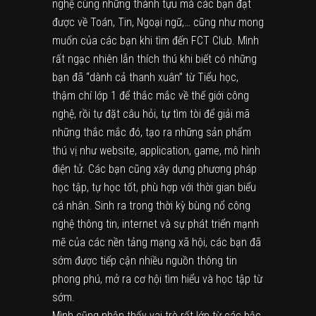
nghệ cùng những thành tựu mà các bạn đạt
được về Toán, Tin, Ngoại ngữ,… cũng như mong
muốn của các bạn khi tìm đến FCT Club. Mình
rất ngạc nhiên lẫn thích thú khi biết có những
bạn đã “dành cả thanh xuân” từ Tiểu học,
thậm chí lớp 1 để thắc mắc về thế giới công
nghệ, rồi tự đặt câu hỏi, tự tìm tòi để giải mã
những thắc mắc đó, tạo ra những sản phẩm
thú vị như website, application, game, mô hình
điện tử. Các bạn cũng xây dựng phương pháp
học tập, tự học tốt, phù hợp với thời gian biểu
cá nhân. Sinh ra trong thời kỳ bùng nổ công
nghệ thông tin, internet và sự phát triển mạnh
mẽ của các nền tảng mạng xã hội, các bạn đã
sớm được tiếp cận nhiều nguồn thông tin
phong phú, mở ra cơ hội tìm hiểu và học tập từ
sớm.
Mình cũng nhận thấy vai trò rất lớn từ các bậc