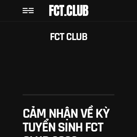
FCT.CLUB
FCT CLUB
CẢM NHẬN VỀ KỲ
TUYỂN SINH FCT