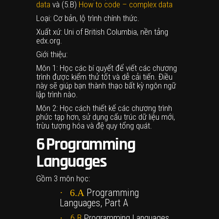
data
và (5.B)
How to code – complex data
Loại: Cơ bản, lộ trình chính thức.
Xuất xứ: Uni of British Columbia, nền tảng
edx.org.
Giới thiệu:
Môn 1: Học các bí quyết để viết các chương
trình được kiểm thử tốt và dễ cải tiến. Điều
này sẽ giúp bạn thành thạo bất kỳ ngôn ngữ
lập trình nào.
Môn 2: Học cách thiết kế các chương trình
phức tạp hơn, sử dụng cấu trúc dữ liệu mới,
trừu tượng hóa và đệ quy tổng quát.
6
Programming
Languages
Gồm 3 môn học:
Programming
·
6.A
Languages, Part A
·
6.B
Programming Languages,