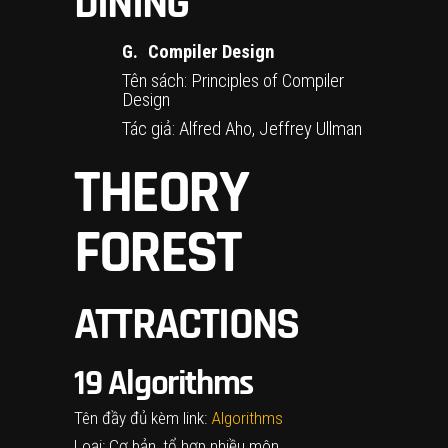
DINING
G.
Compiler Design
Tên sách: Principles of Compiler
Design
Tác giả: Alfred Aho, Jeffrey Ullman
THEORY
FOREST
ATTRACTIONS
19
Algorithms
Tên đầy đủ kèm link:
Algorithms
Loại: Cơ bản, tổ hợp nhiều môn