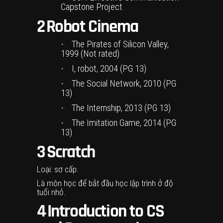
Capstone Project
2
Robot Cinema
·
The Pirates of Silicon Valley,
1999 (Not rated)
·
I, robot, 2004 (PG 13)
·
The Social Network, 2010 (PG
13)
·
The Internship, 2013 (PG 13)
·
The Imitation Game, 2014 (PG
13)
3
Scratch
Loại: sơ cấp.
Là môn học để bắt đầu học lập trình ở độ
tuổi nhỏ.
4
Introduction to CS