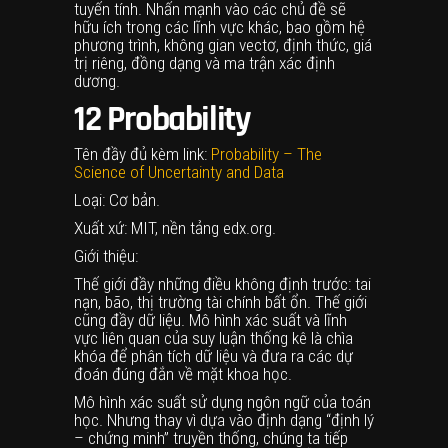
tuyến tính. Nhấn mạnh vào các chủ đề sẽ
hữu ích trong các lĩnh vực khác, bao gồm hệ
phương trình, không gian vectơ, định thức, giá
trị riêng, đồng dạng và ma trận xác định
dương.
12
Probability
Tên đầy đủ kèm link:
Probability – The
Science of Uncertainty and Data
Loại: Cơ bản.
Xuất xứ: MIT, nền tảng edx.org.
Giới thiệu:
Thế giới đầy những điều không định trước: tai
nạn, bão, thị trường tài chính bất ổn. Thế giới
cũng đầy dữ liệu. Mô hình xác suất và lĩnh
vực liên quan của suy luận thống kê là chìa
khóa để phân tích dữ liệu và đưa ra các dự
đoán đúng đắn về mặt khoa học.
Mô hình xác suất sử dụng ngôn ngữ của toán
học. Nhưng thay vì dựa vào định dạng “định lý
– chứng minh” truyền thống, chúng ta tiếp