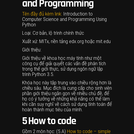
and Programming
Tên đầy đủ kèm link:
Introduction to
Computer Science and Programming Using
Python
Loại: Cơ bản, lộ trình chính thức
Xuất xứ: MITx, nền tảng edx.org hoặc mit.edu
Giới thiệu:
Giới thiệu về khoa học máy tính như một
công cụ để giải quyết các vấn đề phân tích
trong thế giới thực, sử dụng ngôn ngữ lập
trình Python 3.5.
Khóa học này tập trung vào chiều rộng hơn là
chiều sâu. Mục đích là cung cấp cho sinh viên
phần giới thiệu ngắn gọn về nhiều chủ đề, để
họ có ý tưởng về những khả năng có thể làm
khi cần suy nghĩ về cách sử dụng tính toán để
hoàn thành mục tiêu của mình.
5
How to code
Gồm 2 môn học: (5.A)
How to code – simple