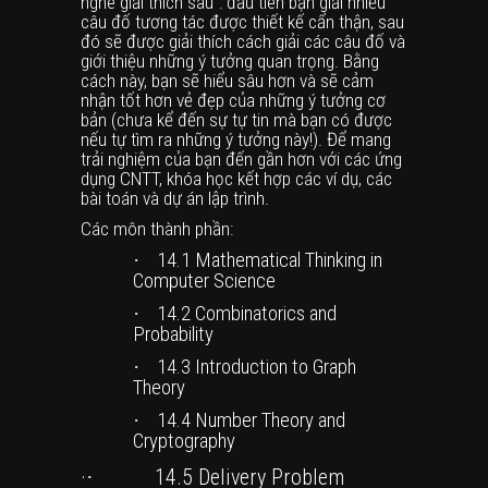
nghe giải thích sau”: đầu tiên bạn giải nhiều
câu đố tương tác được thiết kế cẩn thận, sau
đó sẽ được giải thích cách giải các câu đố và
giới thiệu những ý tưởng quan trọng. Bằng
cách này, bạn sẽ hiểu sâu hơn và sẽ cảm
nhận tốt hơn vẻ đẹp của những ý tưởng cơ
bản (chưa kể đến sự tự tin mà bạn có được
nếu tự tìm ra những ý tưởng này!). Để mang
trải nghiệm của bạn đến gần hơn với các ứng
dụng CNTT, khóa học kết hợp các ví dụ, các
bài toán và dự án lập trình.
Các môn thành phần:
·
14.1
Mathematical Thinking in
Computer Science
·
14.2
Combinatorics and
Probability
·
14.3
Introduction to Graph
Theory
·
14.4 Number Theory and
Cryptography
·
14.5
Delivery Problem
·