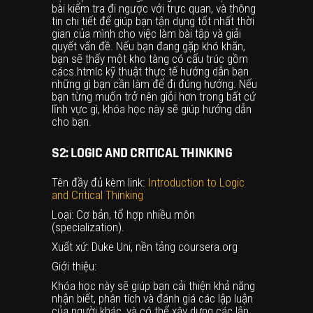
bài kiểm tra đi ngược với trực quan, và thông
tin chi tiết để giúp bạn tận dụng tốt nhất thời
gian của mình cho việc làm bài tập và giải
quyết vấn đề. Nếu bạn đang gặp khó khăn,
bạn sẽ thấy một kho tàng có cấu trúc gồm
cá
cs.html
c kỹ thuật thực tế hướng dẫn bạn
những gì bạn cần làm để đi đúng hướng. Nếu
bạn từng muốn trở nên giỏi hơn trong bất cứ
lĩnh vực gì, khóa học này sẽ giúp hướng dẫn
cho bạn.
S2: LOGIC AND CRITICAL THINKING
Tên đầy đủ kèm link:
Introduction to Logic
and Critical Thinking
Loại: Cơ bản, tổ hợp nhiều môn
(specialization).
Xuất xứ: Duke Uni, nền tảng coursera.org
Giới thiệu:
Khóa học này sẽ giúp bạn cải thiện khả năng
nhận biết, phân tích và đánh giá các lập luận
của người khác, và có thể xây dựng các lập