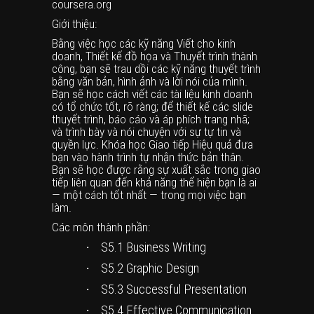
coursera.org
Giới thiệu:
Bằng việc học các kỹ năng Viết cho kinh
doanh, Thiết kế đồ họa và Thuyết trình thành
công, bạn sẽ trau dồi các kỹ năng thuyết trình
bằng văn bản, hình ảnh và lời nói của mình.
Bạn sẽ học cách viết các tài liệu kinh doanh
có tổ chức tốt, rõ ràng; để thiết kế các slide
thuyết trình, báo cáo và áp phích trang nhã;
và trình bày và nói chuyện với sự tự tin và
quyền lực. Khóa học Giao tiếp Hiệu quả đưa
bạn vào hành trình tự nhận thức bản thân.
Bạn sẽ học được rằng sự xuất sắc trong giao
tiếp liên quan đến khả năng thể hiện bạn là ai
— một cách tốt nhất — trong mọi việc bạn
làm.
Các môn thành phần:
·
S5.1
Business Writing
·
S5.2
Graphic Design
·
S5.3
Successful Presentation
·
S5.4
Effective Communication