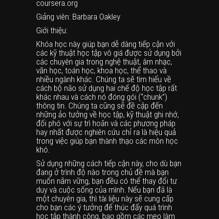
coursera.org
Giảng viên: Barbara Oakley
Giới thiệu:
Khóa học này giúp bạn dễ dàng tiếp cận với
các kỹ thuật học tập vô giá được sử dụng bởi
các chuyên gia trong nghệ thuật, âm nhạc,
văn học, toán học, khoa học, thể thao và
nhiều ngành khác. Chúng ta sẽ tìm hiểu về
cách bộ não sử dụng hai chế độ học tập rất
khác nhau và cách nó đóng gói (“chunk”)
thông tin. Chúng ta cũng sẽ đề cập đến
những ảo tưởng về học tập, kỹ thuật ghi nhớ,
đối phó với sự trì hoãn và các phương pháp
hay nhất được nghiên cứu chỉ ra là hiệu quả
trong việc giúp bạn thành thạo các môn học
khó.
Sử dụng những cách tiếp cận này, cho dù bạn
đang ở trình độ nào trong chủ đề mà bạn
muốn nắm vững, bạn đều có thể thay đổi tư
duy và cuộc sống của mình. Nếu bạn đã là
một chuyên gia, thì tài liệu này sẽ cung cấp
cho bạn các ý tưởng để thúc đẩy quá trình
học tập thành công, bao gồm các mẹo làm