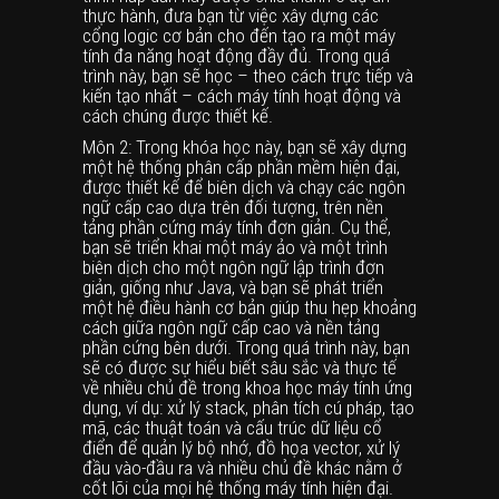
thực hành, đưa bạn từ việc xây dựng các
cổng logic cơ bản cho đến tạo ra một máy
tính đa năng hoạt động đầy đủ. Trong quá
trình này, bạn sẽ học – theo cách trực tiếp và
kiến tạo nhất – cách máy tính hoạt động và
cách chúng được thiết kế.
Môn 2: Trong khóa học này, bạn sẽ xây dựng
một hệ thống phân cấp phần mềm hiện đại,
được thiết kế để biên dịch và chạy các ngôn
ngữ cấp cao dựa trên đối tượng, trên nền
tảng phần cứng máy tính đơn giản. Cụ thể,
bạn sẽ triển khai một máy ảo và một trình
biên dịch cho một ngôn ngữ lập trình đơn
giản, giống như Java, và bạn sẽ phát triển
một hệ điều hành cơ bản giúp thu hẹp khoảng
cách giữa ngôn ngữ cấp cao và nền tảng
phần cứng bên dưới. Trong quá trình này, bạn
sẽ có được sự hiểu biết sâu sắc và thực tế
về nhiều chủ đề trong khoa học máy tính ứng
dụng, ví dụ: xử lý stack, phân tích cú pháp, tạo
mã, các thuật toán và cấu trúc dữ liệu cổ
điển để quản lý bộ nhớ, đồ họa vector, xử lý
đầu vào-đầu ra và nhiều chủ đề khác nằm ở
cốt lõi của mọi hệ thống máy tính hiện đại.