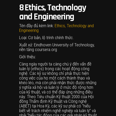
8
Ethics, Technology
and Engineering
Tên đầy đủ kèm link:
Ethics, Technology and
Engineering
Loại: Cơ bản, lộ trình chính thức.
Xuất xứ: Eindhoven University of Technology,
nền tảng coursera.org
Giới thiệu:
Càng ngày người ta càng chú ý đến vấn đề
luân lý (ethics) trong các hoạt động công
nghệ. Các kỹ sư không chỉ phải thực hiện
công việc của họ một cách thành thạo và
khéo léo, mà còn phải nhận thức được những
ý nghĩa xã hội và luân lý ở mức độ rộng hơn
của kỹ thuật, và có thể đáp ứng những điều
này. Theo Tiêu chuẩn Kỹ thuật 2000 của Hội
đồng Thẩm định Kỹ thuật và Công nghệ
(ABET) tại Hoa Kỳ, các kỹ sư phải có “hiểu
biết về trách nhiệm nghề nghiệp và luân lý” và
phải “hiểu tác động của các giải pháp kỹ thuật