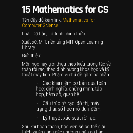
15
Mathematics for CS
Tên đầy đủ kèm link:
Mathematics for
Computer Science
Loại: Cơ bản, Lộ trình chính thức.
Xuất xứ: MIT, nền tảng MIT Open Learning
Library.
Giới thiệu:
Môn học này giới thiệu theo kiểu tương tác về
toán rời rạc, theo định hướng khoa học và kỹ
thuật máy tính. Phạm vi chủ đề gồm ba phần:
·
Các khái niệm cơ bản của toán
học: định nghĩa, chứng minh, tập
hợp, hàm số, quan hệ.
·
Cấu trúc rời rạc: đồ thị, máy
trạng thái, số học mô-đun, đếm.
·
Lý thuyết xác suất rời rạc.
Sau khi hoàn thành, học viên sẽ có thể giải
thích và áp dụng các phương pháp cơ bản