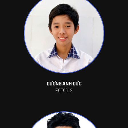
DƯƠNG ANH ĐỨC
FCT0512