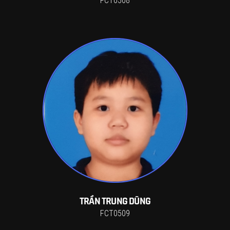
FCT0508
TRẦN TRUNG DŨNG
FCT0509