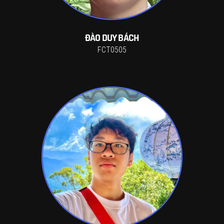
ĐÀO DUY BÁCH
FCT0505