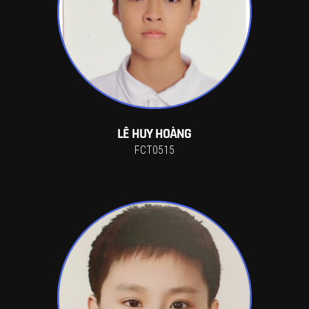
LÊ HUY HOÀNG
FCT0515