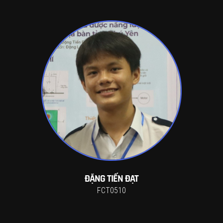
ĐẶNG TIẾN ĐẠT
FCT0510