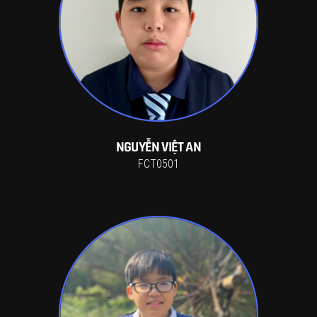
NGUYỄN VIỆT AN
FCT0501