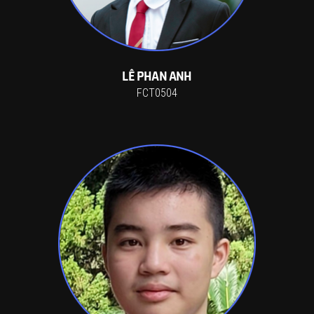
LÊ PHAN ANH
FCT0504