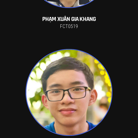
PHẠM XUÂN GIA KHANG
FCT0519