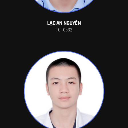
LẠC AN NGUYÊN
FCT0532