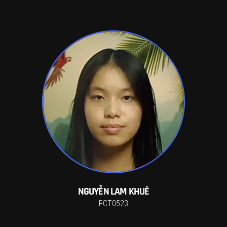
NGUYỄN LAM KHUÊ
FCT0523