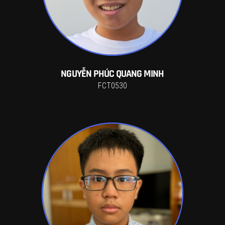
NGUYỄN PHÚC QUANG MINH
FCT0530