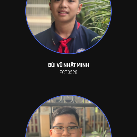
BÙI VŨ NHẬT MINH
FCT0528