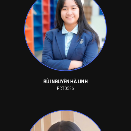
BÙI NGUYỄN HÀ LINH
FCT0526