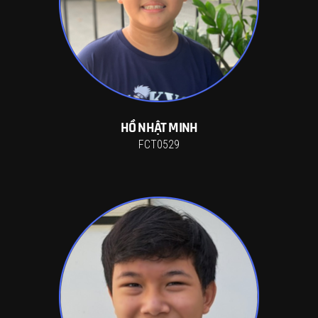
HỒ NHẬT MINH
FCT0529