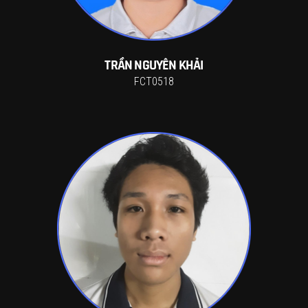
TRẦN NGUYÊN KHẢI
FCT0518