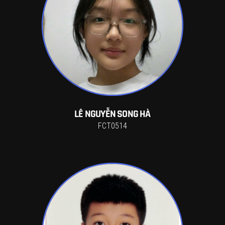
LÊ NGUYỄN SONG HÀ
FCT0514